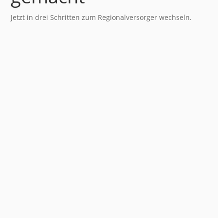
Jetzt in drei Schritten zum Regionalversorger wechseln.
1
Tarif berechnen
Geben Sie die Postleitzahl Ihrer Lieferstelle und Ihren
ungefähren Jahresverbrauch an.
2
Tarif auswählen
Wählen Sie Ihren passenden Tarif aus.
3