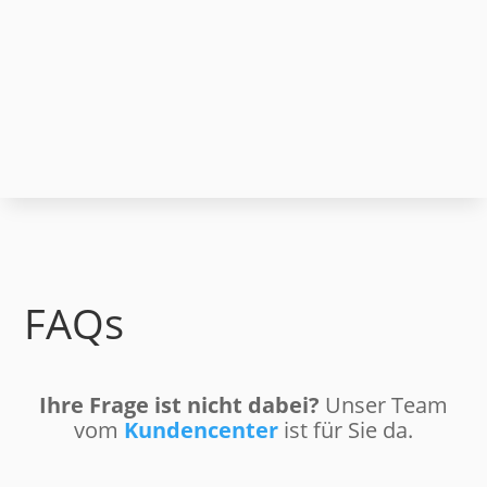
Tarif bestellen
Geben Sie Ihre Daten ein und bestellen Sie Ihren Tarif
bequem online. Um alles Weitere kümmern wir uns.
FAQs
Ihre Frage ist nicht dabei?
Unser Team
vom
Kundencenter
ist für Sie da.