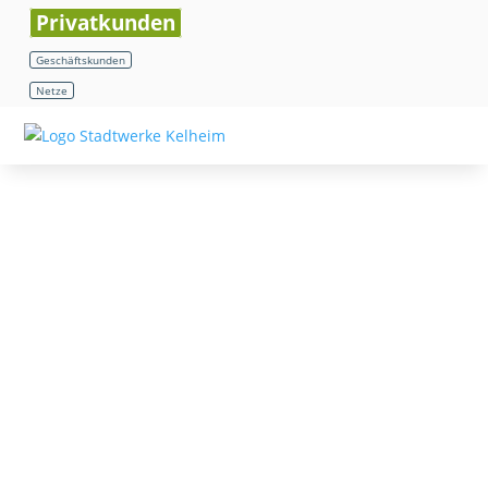
Privatkunden
Geschäftskunden
Netze
Grund- & Ersatzversorgung
Tarifrechner
FAQ
Downloads