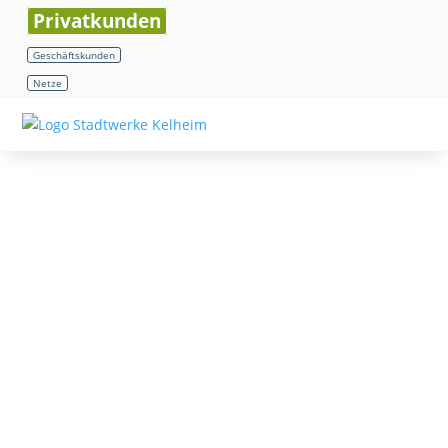
Privatkunden
Geschäftskunden
Netze
Biowärme
Verfügbarkeitscheck
Downloads
Ansprechpartner